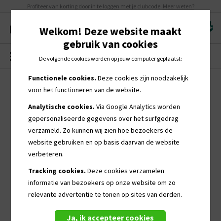
Profiteer van korting door
in te loggen
met je clubcode.
Meer weten?
Welkom! Deze website maakt
gebruik van cookies
MENU
0
De volgende cookies worden op jouw computer geplaatst:
Functionele cookies.
Deze cookies zijn noodzakelijk
voor het functioneren van de website.
Analytische cookies.
Via Google Analytics worden
gepersonaliseerde
gegevens over het surfgedrag
verzameld. Zo kunnen wij zien hoe bezoekers de
website gebruiken en op basis daarvan de website
verbeteren.
Tracking cookies.
Deze cookies verzamelen
informatie van bezoekers op onze website om zo
relevante advertentie te tonen op sites van derden.
Ja, ik accepteer cookies