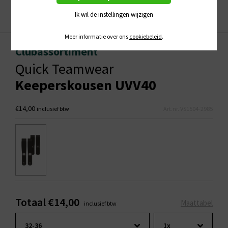
Ik wil de instellingen wijzigen
Meer informatie over ons
cookiebeleid
.
Clubassortiment
Quick Teamwear
Keeperskousen UVV40
€14,00
inclusief btw
Art.nr. VS1504-2985
Totaal €14,00
Maattabel
inclusief btw