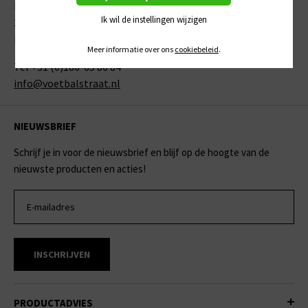
Industriestraat 29
Ik wil de instellingen wijzigen
3281 LB Numansdorp
Nederland
Meer informatie over ons
cookiebeleid
.
Tel +31 (0)186-65 86 84
info@voetbalstraat.nl
NIEUWSBRIEF
Schrijf je in voor de nieuwsbrief en blijf op de hoogte van de
nieuwste producten en acties!
INSCHRIJVEN
PRODUCTADVIES