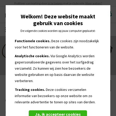
Profiteer van korting door
in te loggen
met je clubcode.
Meer weten?
Welkom! Deze website maakt
gebruik van cookies
MENU
0
De volgende cookies worden op jouw computer geplaatst:
Functionele cookies.
Deze cookies zijn noodzakelijk
voor het functioneren van de website.
Analytische cookies.
Via Google Analytics worden
gepersonaliseerde
gegevens over het surfgedrag
verzameld. Zo kunnen wij zien hoe bezoekers de
website gebruiken en op basis daarvan de website
verbeteren.
Tracking cookies.
Deze cookies verzamelen
informatie van bezoekers op onze website om zo
Contact
relevante advertentie te tonen op sites van derden.
Kogros Retail B.V.
Ja, ik accepteer cookies