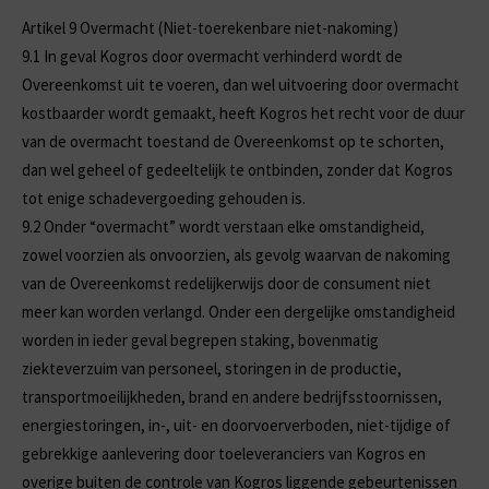
Artikel 9 Overmacht (Niet-toerekenbare niet-nakoming)
9.1
In geval Kogros door overmacht verhinderd wordt de
Overeenkomst uit te voeren, dan wel uitvoering door overmacht
kostbaarder wordt gemaakt, heeft Kogros het recht voor de duur
van de overmacht toestand de Overeenkomst op te schorten,
dan wel geheel of gedeeltelijk te ontbinden, zonder dat Kogros
tot enige schadevergoeding gehouden is.
9.2
Onder “overmacht” wordt verstaan elke omstandigheid,
zowel voorzien als onvoorzien, als gevolg waarvan de nakoming
van de Overeenkomst redelijkerwijs door de consument niet
meer kan worden verlangd. Onder een dergelijke omstandigheid
worden in ieder geval begrepen staking, bovenmatig
ziekteverzuim van personeel, storingen in de productie,
transportmoeilijkheden, brand en andere bedrijfsstoornissen,
energiestoringen, in-, uit- en doorvoerverboden, niet-tijdige of
gebrekkige aanlevering door toeleveranciers van Kogros en
overige buiten de controle van Kogros liggende gebeurtenissen