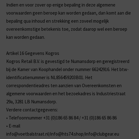
Indien en voor zover op enige bepaling in deze algemene
voorwaarden geen beroep kan worden gedaan, dan komt aan die
bepaling qua inhoud en strekking een zoveel mogelijk
overeenkomstige betekenis toe, zodat daarop wel een beroep
kan worden gedaan.
Artikel 16 Gegevens Kogros
Kogros Retail B.V. is gevestigd te Numansdorp en geregistreerd
bij de Kamer van Koophandel onder nummer 66242916. Het btw-
identificatienummer is NL856459203B01. Het
correspondentieadres ten aanzien van Overeenkomsten en
algemene voorwaarden en het bezoekadres is Industriestraat
29a, 3281 LB Numansdorp.
Verdere contactgegevens:
•
Telefoonnummer +31 (0)186 65 86 84 / +31 (0)186 65 86 86
•
E-mail
info@voetbalstraat.nl/info@hts74.shop/info@clubgear.eu