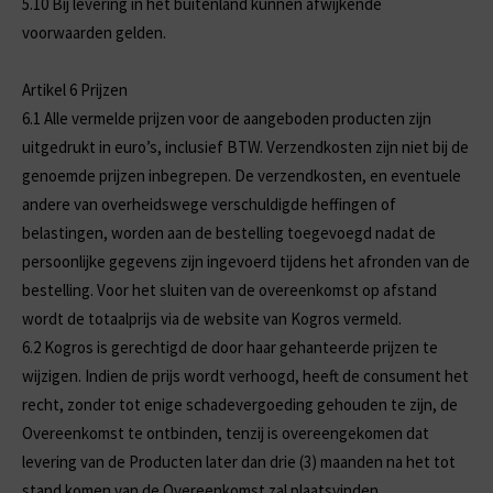
5.10
Bij levering in het buitenland kunnen afwijkende
voorwaarden gelden.
Artikel 6 Prijzen
6.1
Alle vermelde prijzen voor de aangeboden producten zijn
uitgedrukt in euro’s, inclusief BTW. Verzendkosten zijn niet bij de
genoemde prijzen inbegrepen. De verzendkosten, en eventuele
andere van overheidswege verschuldigde heffingen of
belastingen, worden aan de bestelling toegevoegd nadat de
persoonlijke gegevens zijn ingevoerd tijdens het afronden van de
bestelling. Voor het sluiten van de overeenkomst op afstand
wordt de totaalprijs via de website van Kogros vermeld.
6.2
Kogros is gerechtigd de door haar gehanteerde prijzen te
wijzigen. Indien de prijs wordt verhoogd, heeft de consument het
recht, zonder tot enige schadevergoeding gehouden te zijn, de
Overeenkomst te ontbinden, tenzij is overeengekomen dat
levering van de Producten later dan drie (3) maanden na het tot
stand komen van de Overeenkomst zal plaatsvinden.