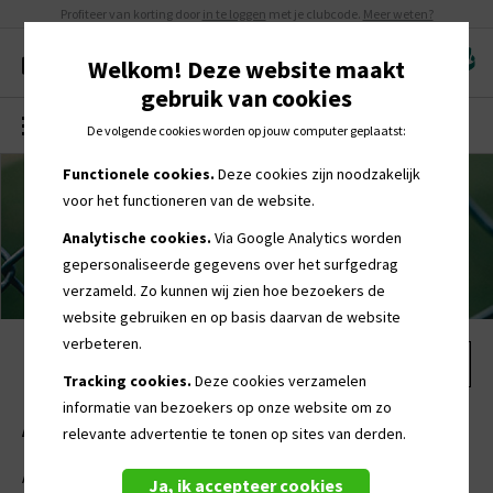
Profiteer van korting door
in te loggen
met je clubcode.
Meer weten?
Welkom! Deze website maakt
gebruik van cookies
MENU
0
De volgende cookies worden op jouw computer geplaatst:
Functionele cookies.
Deze cookies zijn noodzakelijk
voor het functioneren van de website.
Analytische cookies.
Via Google Analytics worden
gepersonaliseerde
gegevens over het surfgedrag
verzameld. Zo kunnen wij zien hoe bezoekers de
website gebruiken en op basis daarvan de website
verbeteren.
Tracking cookies.
Deze cookies verzamelen
informatie van bezoekers op onze website om zo
Algemene voorwaarden
relevante advertentie te tonen op sites van derden.
Algemene voorwaarden voor consumenten
Ja, ik accepteer cookies