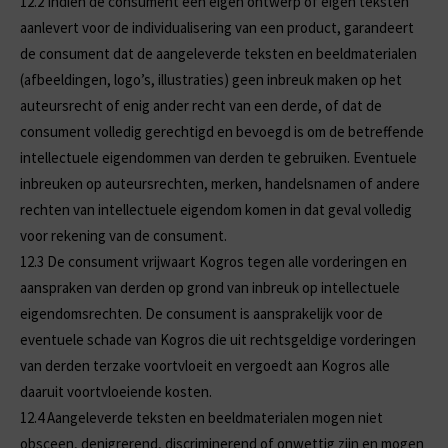
12.2
Indien de consument een eigen ontwerp of eigen teksten
aanlevert voor de individualisering van een product, garandeert
de consument dat de aangeleverde teksten en beeldmaterialen
(afbeeldingen, logo’s, illustraties) geen inbreuk maken op het
auteursrecht of enig ander recht van een derde, of dat de
consument volledig gerechtigd en bevoegd is om de betreffende
intellectuele eigendommen van derden te gebruiken. Eventuele
inbreuken op auteursrechten, merken, handelsnamen of andere
rechten van intellectuele eigendom komen in dat geval volledig
voor rekening van de consument.
12.3
De consument vrijwaart Kogros tegen alle vorderingen en
aanspraken van derden op grond van inbreuk op intellectuele
eigendomsrechten. De consument is aansprakelijk voor de
eventuele schade van Kogros die uit rechtsgeldige vorderingen
van derden terzake voortvloeit en vergoedt aan Kogros alle
daaruit voortvloeiende kosten.
12.4
Aangeleverde teksten en beeldmaterialen mogen niet
obsceen, denigrerend, discriminerend of onwettig zijn en mogen